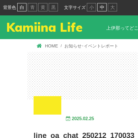
白
青
黄
黒
小
中
大
背景色
文字サイズ
Kamiina Life
上伊那ってど
HOME
お知らせ･イベントレポート
2025.02.25
line_oa_chat_250212_170033