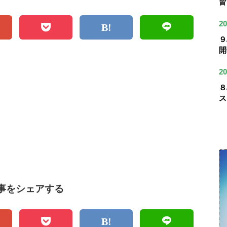
皆
20
９
開
20
８
ス
事をシェアする