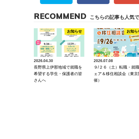
RECOMMEND
こちらの記事も人気
お知らせ
お知ら
2026.04.30
2026.07.08
長野県上伊那地域で就職を
９/２６（土）転職・就
希望する学生・保護者の皆
ェア＆移住相談会（東京
さんへ
催）