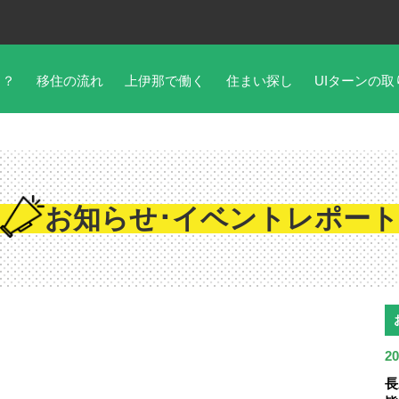
こ？
移住の流れ
上伊那で働く
住まい探し
UIターンの取
お知らせ･イベントレポート
20
長