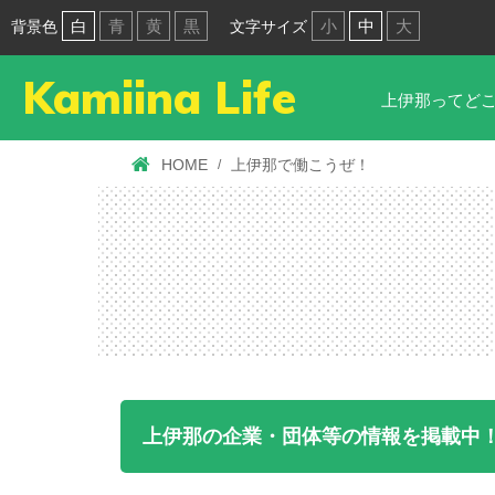
白
青
黄
黒
小
中
大
背景色
文字サイズ
Kamiina Life
上伊那ってど
HOME
上伊那で働こうぜ！
上伊那の企業・団体等の情報を掲載中