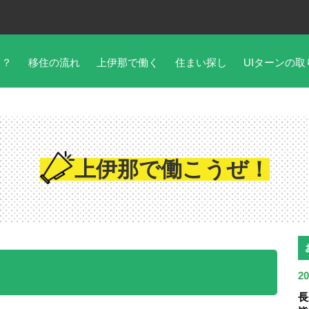
こ？
移住の流れ
上伊那で働く
住まい探し
UIターンの取
上伊那で働こうぜ！
！
20
長