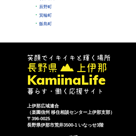
辰野町
箕輪町
飯島町
笑顔でイキイキと輝く場所
長野県
上伊那
KamiinaLife
暮らす・働く応援サイト
上伊那広域連合
（楽園信州 移住相談センター上伊那支部）
〒396-0025
長野県伊那市荒井3500-1
いなっせ3階