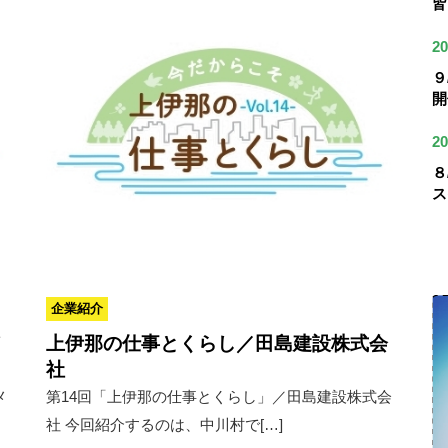
皆
20
９
開
20
８
ス
企業紹介
メ
上伊那の仕事とくらし／田島建設株式会
社
メ
第14回「上伊那の仕事とくらし」／田島建設株式会
社 今回紹介するのは、中川村で[…]