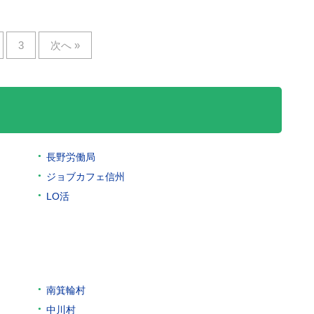
3
次へ »
長野労働局
ジョブカフェ信州
LO活
南箕輪村
中川村