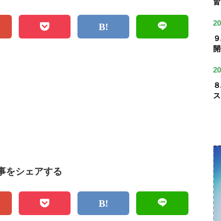
皆
20
９
開
20
８
ス
事をシェアする