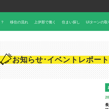
こ？
移住の流れ
上伊那で働く
住まい探し
UIターンの取
お知らせ･イベントレポート
20
長