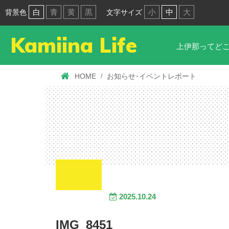
白
青
黄
黒
小
中
大
背景色
文字サイズ
Kamiina Life
上伊那ってど
HOME
お知らせ･イベントレポート
2025.10.24
IMG_8451