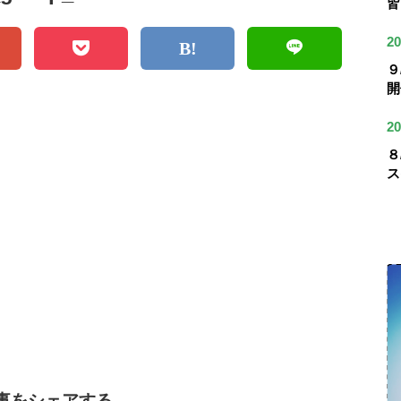
皆
20
９
開
20
８
ス
事をシェアする