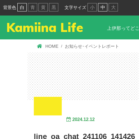
白
青
黄
黒
小
中
大
背景色
文字サイズ
Kamiina Life
上伊那ってど
HOME
お知らせ･イベントレポート
2024.12.12
line_oa_chat_241106_141426