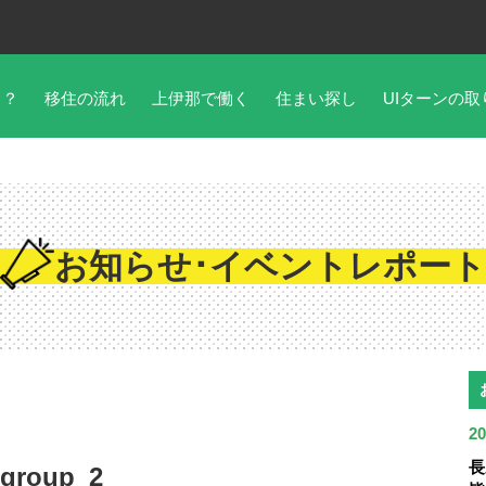
こ？
移住の流れ
上伊那で働く
住まい探し
UIターンの取
お知らせ･イベントレポート
20
長
_group_2