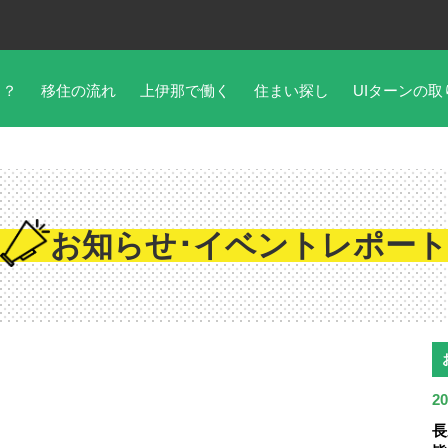
こ？
移住の流れ
上伊那で働く
住まい探し
UIターンの取
お知らせ･イベントレポート
20
長