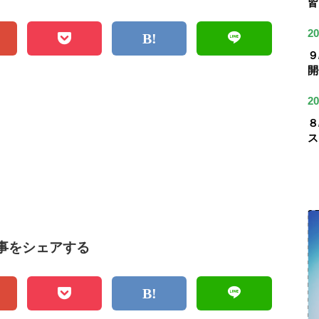
皆
20
９
開
20
８
ス
事をシェアする