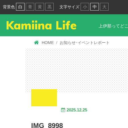
白
青
黄
黒
小
中
大
背景色
文字サイズ
Kamiina Life
上伊那ってど
HOME
お知らせ･イベントレポート
2025.12.25
IMG_8998