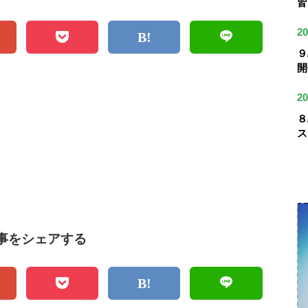
皆
20
９
開
20
８
ス
事をシェアする