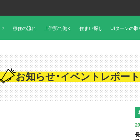
こ？
移住の流れ
上伊那で働く
住まい探し
UIターンの取
お知らせ･イベントレポート
20
長