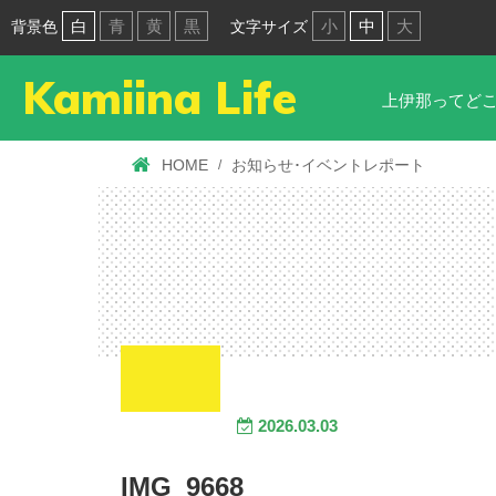
白
青
黄
黒
小
中
大
背景色
文字サイズ
Kamiina Life
上伊那ってど
HOME
お知らせ･イベントレポート
2026.03.03
IMG_9668