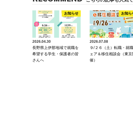
お知らせ
お知ら
2026.04.30
2026.07.08
長野県上伊那地域で就職を
９/２６（土）転職・就
希望する学生・保護者の皆
ェア＆移住相談会（東京
さんへ
催）