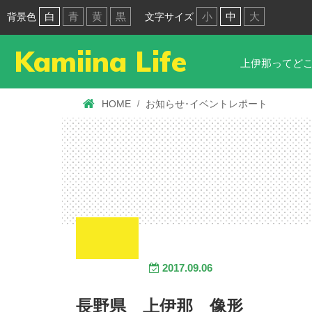
白
青
黄
黒
小
中
大
背景色
文字サイズ
Kamiina Life
上伊那ってど
HOME
お知らせ･イベントレポート
2017.09.06
長野県 上伊那 像形