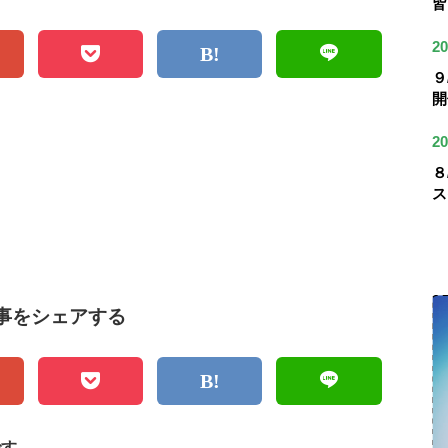
皆
20
９
開
20
８
ス
事をシェアする
です