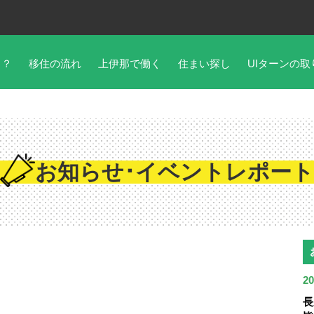
こ？
移住の流れ
上伊那で働く
住まい探し
UIターンの取
お知らせ･イベントレポート
20
長