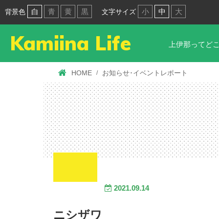
白
青
黄
黒
小
中
大
背景色
文字サイズ
Kamiina Life
上伊那ってど
HOME
お知らせ･イベントレポート
2021.09.14
ニシザワ