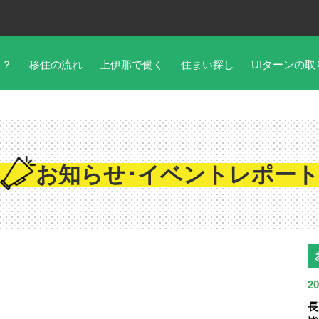
こ？
移住の流れ
上伊那で働く
住まい探し
UIターンの取
お知らせ･イベントレポート
20
長