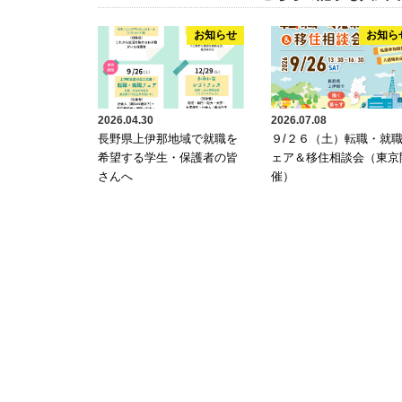
お知らせ
お知ら
2026.04.30
2026.07.08
長野県上伊那地域で就職を
９/２６（土）転職・就
希望する学生・保護者の皆
ェア＆移住相談会（東京
さんへ
催）