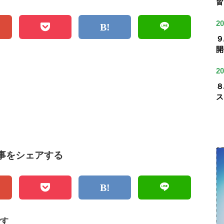
皆
20
９
開
20
８
ス
事をシェアする
です