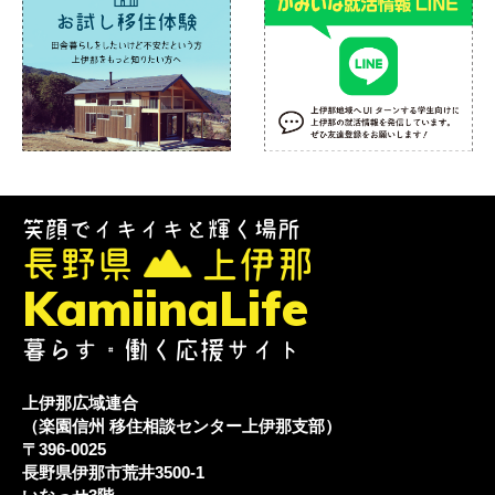
笑顔でイキイキと輝く場所
長野県
上伊那
KamiinaLife
暮らす・働く応援サイト
上伊那広域連合
（楽園信州 移住相談センター上伊那支部）
〒396-0025
長野県伊那市荒井3500-1